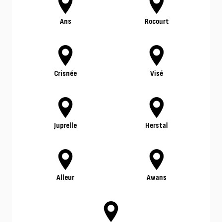
Ans
Rocourt
Crisnée
Visé
Juprelle
Herstal
Alleur
Awans