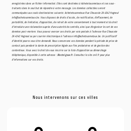
enregistrées dans un fichier informatisé. Elles sont destinées à Achetetousmetaux et ses sous-
traitants dans le seul but de répondre à votre message. Les données collectées seront
communiquées aux seuls destinataires suivants: Achetetousmetaux Rue Chaussée 2A 4342 Hognoul
info@achetousmetaux.be. Vous disposez de droits d’accès, de rectification, d’effacement, de
portabilité, de limitation, d’opposition, de retrait de votre consentement à tout moment et du droit
d’introduire une réclamation auprès d’une autorité de contrôle, ainsi que d’organiser le sort de vos
données post-mortem. Vous pouvez exercer ces droits par voie postale à l'adresse Rue Chaussée
2A 4342 Hognoul ou par courrier électronique à l'adresse info@achetousmetaux.be. Un justificatif
d'identité pourra vous être demandé. Nous conservons vos données pendant la période de prise de
contact puis pendant la durée de prescription légale aux fins probatoires et de gestion des
contentieux. Vous avez le droit de vous inscrire sur la liste d'opposition au démarchage
téléphonique, disponible à cette adresse :
Bloctel.gouv.fr
. Consultez le site cnil.fr pour plus
d’informations sur vos droits.
Nous intervenons sur ces villes