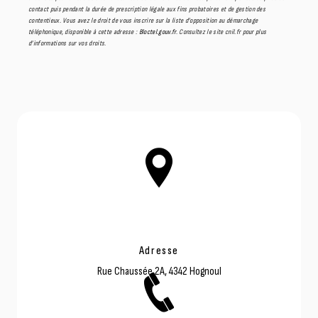
contact puis pendant la durée de prescription légale aux fins probatoires et de gestion des
contentieux. Vous avez le droit de vous inscrire sur la liste d'opposition au démarchage
téléphonique, disponible à cette adresse :
Bloctel.gouv.fr
. Consultez le site cnil.fr pour plus
d’informations sur vos droits.
Adresse
Rue Chaussée 2A, 4342 Hognoul