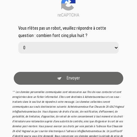
Vous n'êtes pas un robot, veuillez répondre à cette
question : combien font cinq plus huit ?
Envoyer
** Les données personnelles communiquées sont nécessaires aux fins de vous contacter et sont
enregistrées dans un fichier informatisé. Elles sont destinées à Achetetousmetaux et ses sous-
traitants dans le seul but de répondre à votre message. Les données collectées seront
communiquées aux seuls destinataires suivants: Achetetousmetaux Rue Chaussée 2A 4342 Hognoul
info@achetousmetaux.be. Vous disposez de droits d’accès, de rectification, d’effacement, de
portabilité, de limitation, d’opposition, de retrait de votre consentement à tout moment et du droit
d’introduire une réclamation auprès d’une autorité de contrôle, ainsi que d’organiser le sort de vos
données post-mortem. Vous pouvez exercer ces droits par voie postale à l'adresse Rue Chaussée
2A 4342 Hognoul ou par courrier électronique à l'adresse info@achetousmetaux.be. Un justificatif
d'identité pourra vous être demandé. Nous conservons vos données pendant la période de prise de