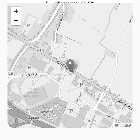
Du lundi au samedi : 9h-18h
+
−
Leaflet