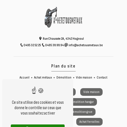
Rue Chaussée 2A, 4342 Hognoul
0495 32 52 25
0495 38 98 94
info@achetousmetaux.be
Plan du site
Accueil
Achat métaux
Démolition
Vide maison
Contact
Achat métaux
Vide grenier
Vide maison
Démolition voiture
Démolition hangar
Ce site utilise des cookies et vous
donne le contrôle sur ceux que
Démolition camion
Démolition grue
vous souhaitez activer
Achat cuivre
Achat zinc
Achat ferrailles