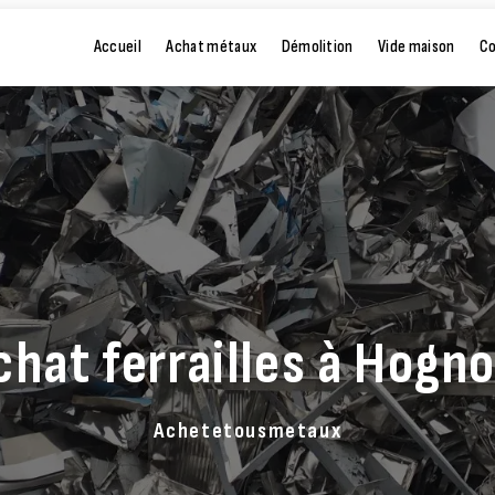
Accueil
Achat métaux
Démolition
Vide maison
C
chat ferrailles à Hogno
Achetetousmetaux