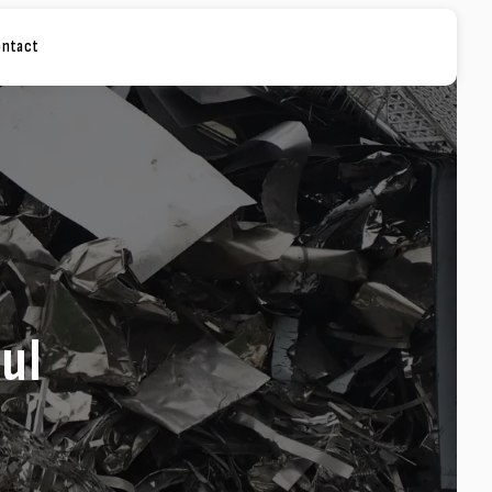
ontact
ul