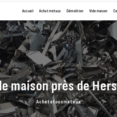
Accueil
Achat métaux
Démolition
Vide maison
C
de maison près de Hers
Achetetousmetaux