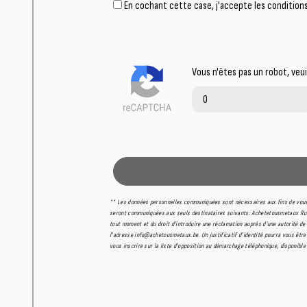
En cochant cette case, j'accepte les conditions
Vous n'êtes pas un robot, veu
** Les données personnelles communiquées sont nécessaires aux fins de vous 
seront communiquées aux seuls destinataires suivants: Achetetousmetaux Rue C
tout moment et du droit d’introduire une réclamation auprès d’une autorité de
l'adresse info@achetousmetaux.be. Un justificatif d'identité pourra vous être
vous inscrire sur la liste d'opposition au démarchage téléphonique, disponible