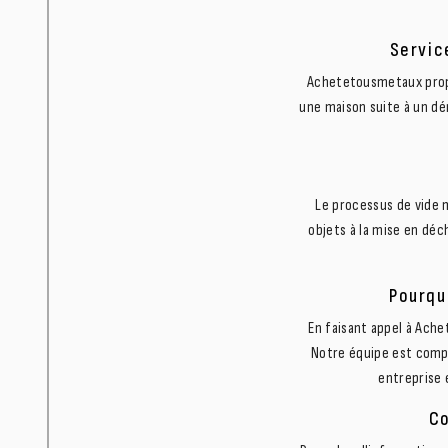
Servic
Achetetousmetaux propo
une maison suite à un d
Le processus de vide 
objets à la mise en déc
Pourqu
En faisant appel à Ache
Notre équipe est comp
entreprise 
Co