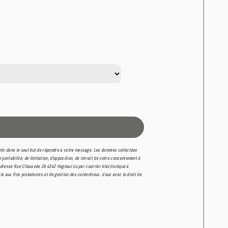
nts dans le seul but de répondre à votre message. Les données collectées
rtabilité, de limitation, d’opposition, de retrait de votre consentement à
'adresse Rue Chaussée 2A 4342 Hognoul ou par courrier électronique à
e aux fins probatoires et de gestion des contentieux. Vous avez le droit de