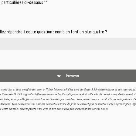
 particulières ci-dessous **
illez répondre à cette question : combien font un plus quatre ?
Envoyer
contacter et sont enregistrées dans un fichier informatisé. Elles sont destinées à Achetetousmetaux et ses sous-traita
haussée 2A 4342 Hognoul info@achetousmetaux.be. Vous disposez de droits d’accès, de rectification, d’effacement, de po
 contrôle, ainsi que d’organiser le sort de vos données post-mortem. Vous pouvez exercer ces droits par voie postale à l
 demandé. Nous conservons vos données pendant la période de prise de contact puis pendant la durée de prescription légal
 à cette adresse :
Bloctel.gouv.fr
. Consultez le site cnil.fr pour plus d’informations sur vos droits.