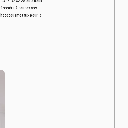
u 0495 32 52 25 ou à nous
 répondre à toutes vos
 Achetetousmetaux pour le