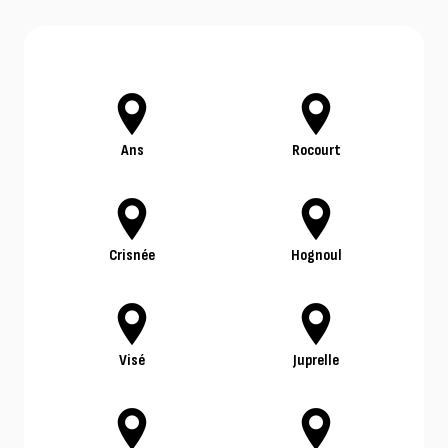
Ans
Rocourt
Crisnée
Hognoul
Visé
Juprelle