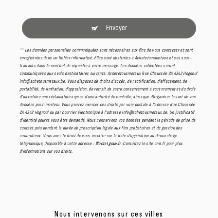
Envoyer
** Les données personnelles communiquées sont nécessaires aux fins de vous contacter et sont
enregistrées dans un fichier informatisé. Elles sont destinées à Achetetousmetaux et ses sous-
traitants dans le seul but de répondre à votre message. Les données collectées seront
communiquées aux seuls destinataires suivants: Achetetousmetaux Rue Chaussée 2A 4342 Hognoul
info@achetousmetaux.be. Vous disposez de droits d’accès, de rectification, d’effacement, de
portabilité, de limitation, d’opposition, de retrait de votre consentement à tout moment et du droit
d’introduire une réclamation auprès d’une autorité de contrôle, ainsi que d’organiser le sort de vos
données post-mortem. Vous pouvez exercer ces droits par voie postale à l'adresse Rue Chaussée
2A 4342 Hognoul ou par courrier électronique à l'adresse info@achetousmetaux.be. Un justificatif
d'identité pourra vous être demandé. Nous conservons vos données pendant la période de prise de
contact puis pendant la durée de prescription légale aux fins probatoires et de gestion des
contentieux. Vous avez le droit de vous inscrire sur la liste d'opposition au démarchage
téléphonique, disponible à cette adresse :
Bloctel.gouv.fr
. Consultez le site cnil.fr pour plus
d’informations sur vos droits.
Nous intervenons sur ces villes