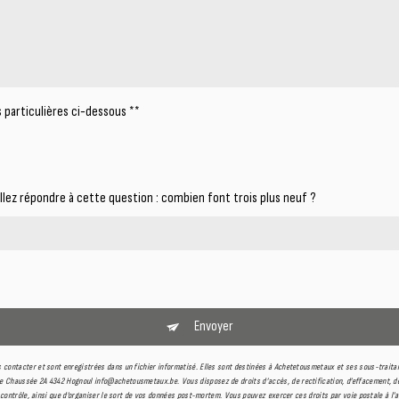
 particulières ci-dessous **
illez répondre à cette question : combien font trois plus neuf ?
Envoyer
contacter et sont enregistrées dans un fichier informatisé. Elles sont destinées à Achetetousmetaux et ses sous-traita
haussée 2A 4342 Hognoul info@achetousmetaux.be. Vous disposez de droits d’accès, de rectification, d’effacement, de po
 contrôle, ainsi que d’organiser le sort de vos données post-mortem. Vous pouvez exercer ces droits par voie postale à l