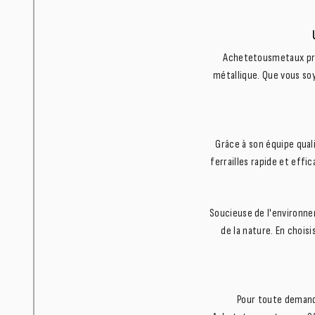
Achetetousmetaux pro
métallique. Que vous soy
Grâce à son équipe qua
ferrailles rapide et eff
Soucieuse de l'environn
de la nature. En chois
Pour toute demande