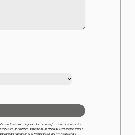
nts dans le seul but de répondre à votre message. Les données collectées
rtabilité, de limitation, d’opposition, de retrait de votre consentement à
'adresse Rue Chaussée 2A 4342 Hognoul ou par courrier électronique à