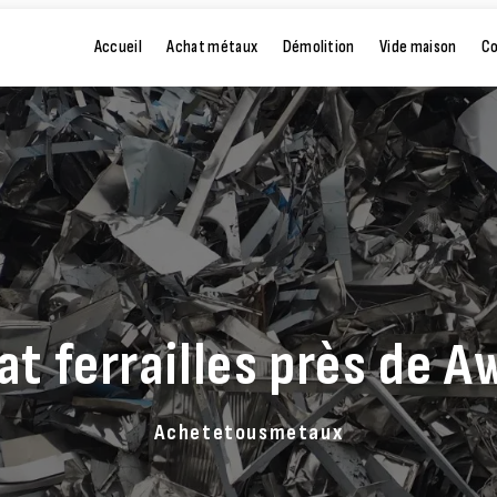
Accueil
Achat métaux
Démolition
Vide maison
C
t ferrailles près de 
Achetetousmetaux