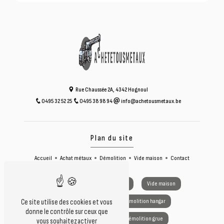
Rue Chaussée 2A, 4342 Hognoul
0495 32 52 25
0495 38 98 94
info@achetousmetaux.be
Plan du site
Accueil
Achat métaux
Démolition
Vide maison
Contact
Achat métaux
Vide grenier
Vide maison
Démolition voiture
Démolition hangar
Ce site utilise des cookies et vous
donne le contrôle sur ceux que
Démolition camion
Démolition grue
vous souhaitez activer