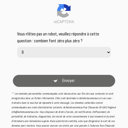
Vous n'êtes pas un robot, veuillez répondre à cette
question : combien font zéro plus zéro ?
Envoyer
** Les données personnelles communiquées sont nécessaires aux fins de vous contacter et sont
enregistrées dans un fichier informatisé. Elles sont destinées à Achetetousmetaux et ses sous-
traitants dans le seul but de répondre à votre message. Les données collectées seront
communiquées aux seuls destinataires suivants: Achetetousmetaux Rue Chaussée 2A 4342 Hognoul
info@achetousmetaux.be. Vous disposez de droits d’accès, de rectification, d’effacement, de
portabilité, de limitation, d’opposition, de retrait de votre consentement à tout moment et du droit
d’introduire une réclamation auprès d’une autorité de contrôle, ainsi que d’organiser le sort de vos
données post-mortem. Vous pouvez exercer ces droits par voie postale à l'adresse Rue Chaussée