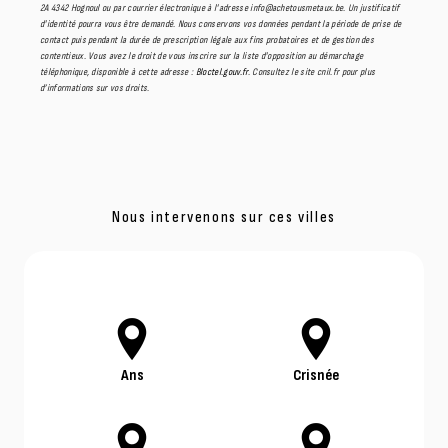
2A 4342 Hognoul ou par courrier électronique à l'adresse info@achetousmetaux.be. Un justificatif
d'identité pourra vous être demandé. Nous conservons vos données pendant la période de prise de
contact puis pendant la durée de prescription légale aux fins probatoires et de gestion des
contentieux. Vous avez le droit de vous inscrire sur la liste d'opposition au démarchage
téléphonique, disponible à cette adresse :
Bloctel.gouv.fr
. Consultez le site cnil.fr pour plus
d’informations sur vos droits.
Nous intervenons sur ces villes
Ans
Crisnée