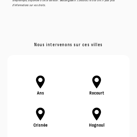
téléphonique, disponible à cette adresse :
Bloctel.gouv.fr
. Consultez le site cnil.fr pour plus
d’informations sur vos droits.
Nous intervenons sur ces villes
Ans
Rocourt
Crisnée
Hognoul