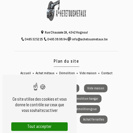
Rue Chaussée 2A, 4342 Hognoul
0495 32 52 25
0495 38 98 94
info@achetousmetaux.be
Plan du site
Accueil
Achat métaux
Démolition
Vide maison
Contact
Achat métaux
Vide grenier
Vide maison
Démolition voiture
Démolition hangar
Ce site utilise des cookies et vous
donne le contrôle sur ceux que
Démolition camion
Démolition grue
vous souhaitez activer
Achat cuivre
Achat zinc
Achat ferrailles
Tout accepter