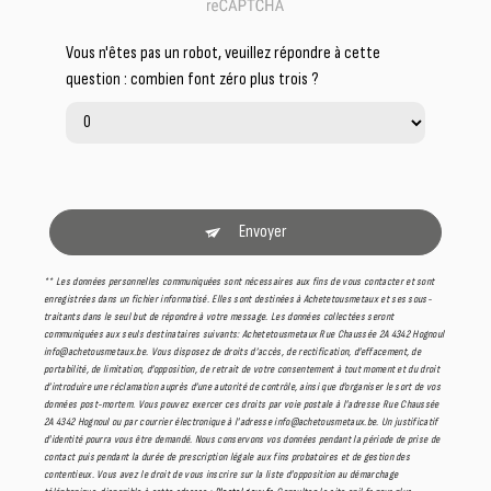
Vous n'êtes pas un robot, veuillez répondre à cette
question : combien font zéro plus trois ?
Envoyer
** Les données personnelles communiquées sont nécessaires aux fins de vous contacter et sont
enregistrées dans un fichier informatisé. Elles sont destinées à Achetetousmetaux et ses sous-
traitants dans le seul but de répondre à votre message. Les données collectées seront
communiquées aux seuls destinataires suivants: Achetetousmetaux Rue Chaussée 2A 4342 Hognoul
info@achetousmetaux.be. Vous disposez de droits d’accès, de rectification, d’effacement, de
portabilité, de limitation, d’opposition, de retrait de votre consentement à tout moment et du droit
d’introduire une réclamation auprès d’une autorité de contrôle, ainsi que d’organiser le sort de vos
données post-mortem. Vous pouvez exercer ces droits par voie postale à l'adresse Rue Chaussée
2A 4342 Hognoul ou par courrier électronique à l'adresse info@achetousmetaux.be. Un justificatif
d'identité pourra vous être demandé. Nous conservons vos données pendant la période de prise de
contact puis pendant la durée de prescription légale aux fins probatoires et de gestion des
contentieux. Vous avez le droit de vous inscrire sur la liste d'opposition au démarchage